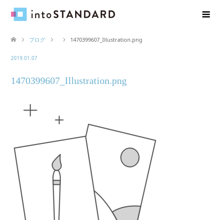
ブログ
1470399607_Illustration.png
2019.01.07
1470399607_Illustration.png