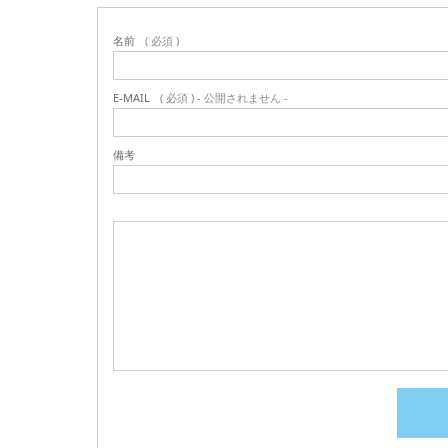
名前
( 必須 )
E-MAIL
( 必須 ) - 公開されません -
備考