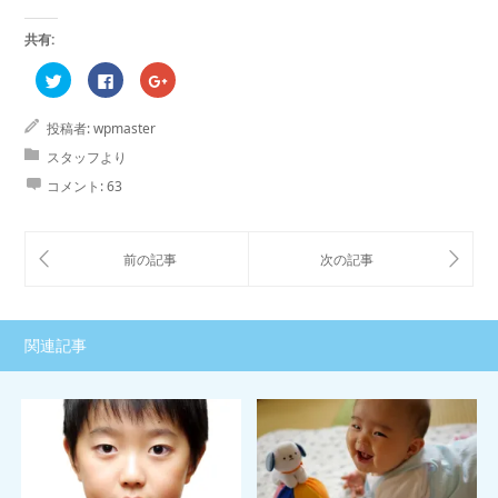
共有:
ク
Facebook
ク
リ
で
リ
ッ
共
ッ
ク
有
ク
投稿者:
wpmaster
し
す
し
て
る
て
Twitter
に
Google+
スタッフより
で
は
で
共
ク
共
コメント:
63
有
リ
有
(新
ッ
(新
し
ク
し
い
し
い
ウ
て
ウ
ィ
く
ィ
ン
だ
ン
ド
さ
ド
ウ
い
ウ
で
(新
で
開
し
開
き
い
き
関連記事
ま
ウ
ま
す)
ィ
す)
ン
ド
ウ
で
開
き
ま
す)