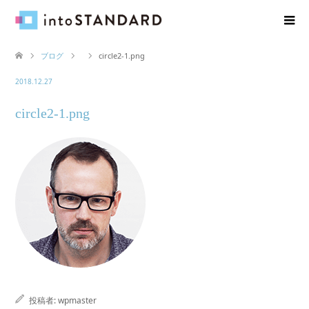
ブログ
circle2-1.png
2018.12.27
circle2-1.png
投稿者:
wpmaster