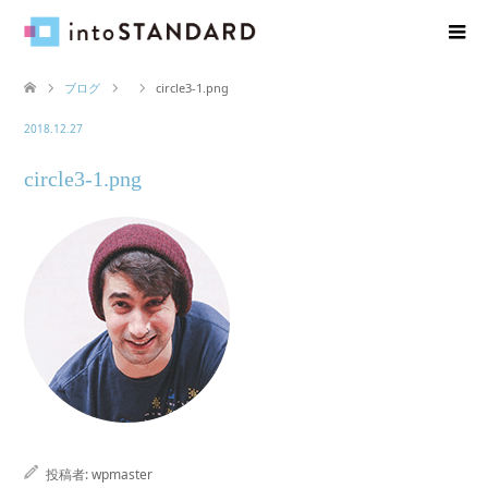
ブログ
circle3-1.png
2018.12.27
circle3-1.png
投稿者:
wpmaster