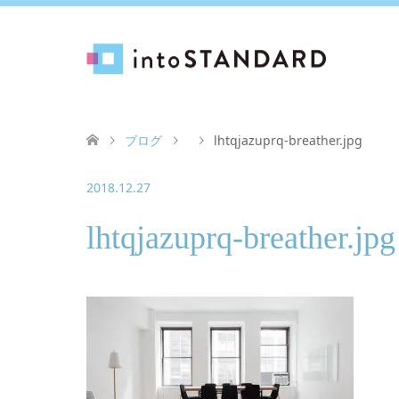
ブログ
lhtqjazuprq-breather.jpg
2018.12.27
lhtqjazuprq-breather.jpg