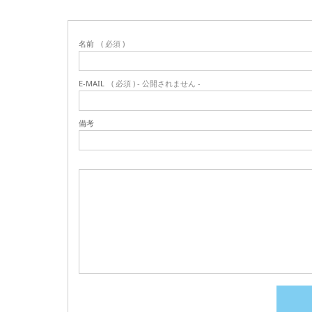
名前
( 必須 )
E-MAIL
( 必須 ) - 公開されません -
備考