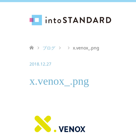
ブログ
x.venox_.png
2018.12.27
x.venox_.png